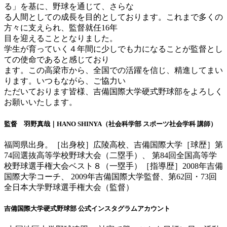
る」を基に、野球を通じて、さらな
る人間としての成長を目的としております。これまで多くの
方々に支えられ、監督就任16年
目を迎えることとなりました。
学生が育っていく４年間に少しでも力になることが監督とし
ての使命であると感じており
ます。この高梁市から、全国での活躍を信じ、精進してまい
ります。いつもながら、ご協力い
ただいております皆様、吉備国際大学硬式野球部をよろしく
お願いいたします。
監督
羽野真哉
｜HANO SHINYA（社会科学部 スポーツ社会学科 講師）
福岡県出身。［出身校］広陵高校、吉備国際大学［球歴］第
74回選抜高等学校野球大会（二塁手）、 第84回全国高等学
校野球選手権大会ベスト８（一塁手）［指導歴］2008年吉備
国際大学コーチ、 2009年吉備国際大学監督、第62回・73回
全日本大学野球選手権大会（監督）
吉備国際大学硬式野球部 公式インスタグラムアカウント